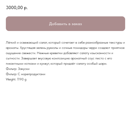
3000,00
р.
Добавить в заказ
Лёгкий и освежающий салат, который сочетает в себе разнообразные текстуры и
ароматы. Хрустящая зелень рукколы и сочные помидоры черри создают приятное
ощущение свежести. Нежные креветки добавляют салату изысканности и
сытности. Завершает вкусовую композицию ароматный соус песто с его
пикантными нотками и кунжут, который придаёт салату особый шарм.
Фильтр: Закуски
Фильтр: С морепродуктами
Weight: 1190 g