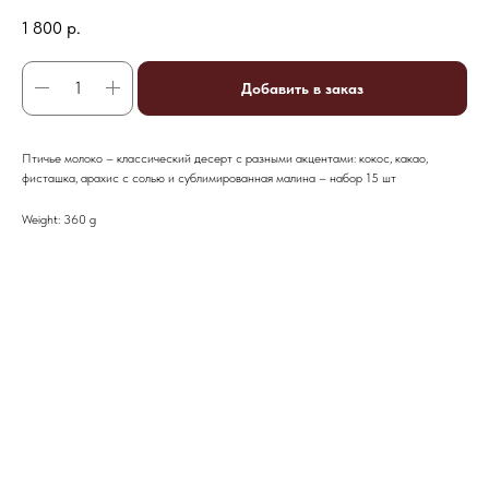
1 800
р.
Добавить в заказ
Птичье молоко – классический десерт с разными акцентами: кокос, какао,
фисташка, арахис с солью и сублимированная малина – набор 15 шт
Weight: 360 g